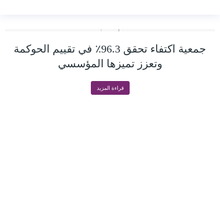
جمعية اكتفاء تحقق 96.3٪ في تقييم الحوكمة
وتعزز تميزها المؤسسي
قراءة المزيد
من نحن
جمعية غير ربحية مرخصة برقم (١١٨٣) تهدف
لإحداث التحول المثمر في حياة الإنسان ونقله من