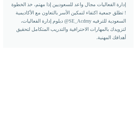
إدارة الفعاليات مجال واعد للسعوديين ‏إذا مهتم، خذ الخطوة
! ‏تطلق ⁧جمعية اكتفاء لتمكين الأسر‬⁩ بالتعاون مع الأكاديمية
السعودية للترفيه ⁦‪@SE_Acdmy‬⁩ دبلوم إدارة الفعاليات،
لتزويدك بالمهارات الاحترافية والتدريب المتكامل لتحقيق
أهدافك المهنية.
من نحن
جمعية غير ربحية مرخصة برقم (١١٨٣) تهدف
لإحداث التحول المثمر في حياة الإنسان ونقله من
الرعوية إلى المبادرة والاكتفاء